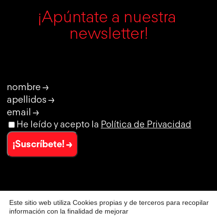
¡Apúntate a nuestra 
newsletter!
nombre →
apellidos →
email →
He leído y acepto la
Política de Privacidad
¡Suscríbete! →
Este sitio web utiliza Cookies propias y de terceros para recopilar
© CLUB DE CREATIVIDAD
información con la finalidad de mejorar
AVISO LEGAL