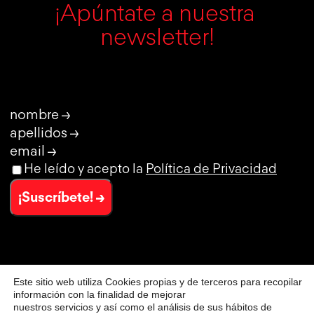
¡Apúntate a nuestra 
newsletter!
nombre →
apellidos →
email →
He leído y acepto la
Política de Privacidad
¡Suscríbete! →
Este sitio web utiliza Cookies propias y de terceros para recopilar
© CLUB DE CREATIVIDAD
información con la finalidad de mejorar
AVISO LEGAL
nuestros servicios y así como el análisis de sus hábitos de