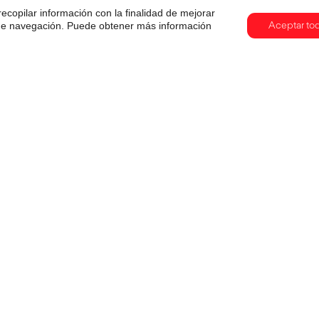
recopilar información con la finalidad de mejorar
s de navegación. Puede obtener más información
Aceptar to
Cuando la tecnología también
comunica: creatividad, IA y
objetos que cuentan historias