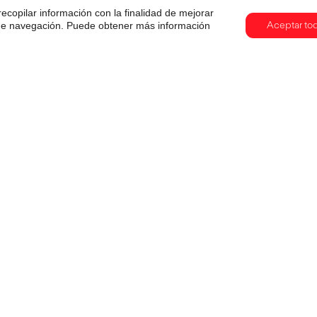
recopilar información con la finalidad de mejorar
s de navegación. Puede obtener más información
Aceptar to
Cuando la tecnología también
comunica: creatividad, IA y
objetos que cuentan historias