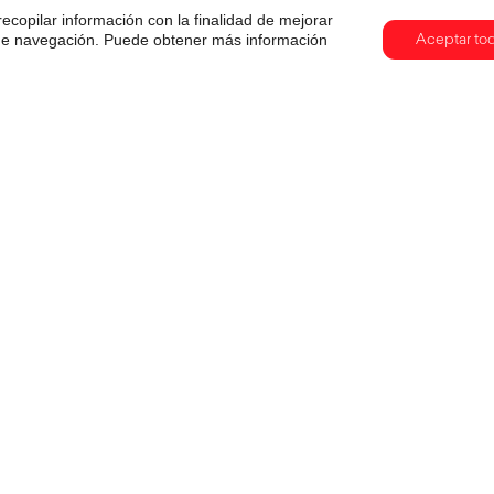
recopilar información con la finalidad de mejorar
s de navegación. Puede obtener más información
Aceptar to
Cuando la tecnología también
comunica: creatividad, IA y
objetos que cuentan historias