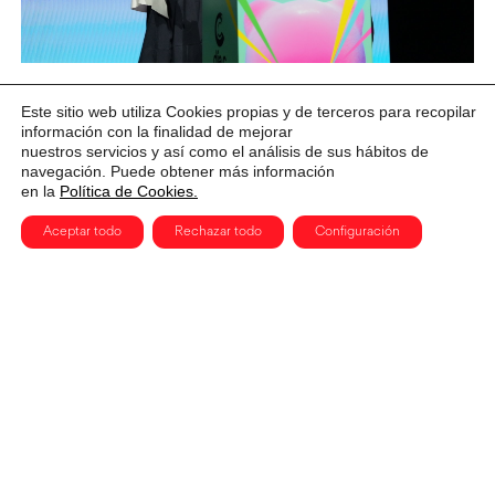
KOALALAND: la delirante historia
Este sitio web utiliza Cookies propias y de terceros para recopilar
información con la finalidad de mejorar
creada con IA para reivindicar el
nuestros servicios y así como el análisis de sus hábitos de
poder de la imaginación
navegación. Puede obtener más información
en la
Política de Cookies.
Aceptar todo
Rechazar todo
Configuración