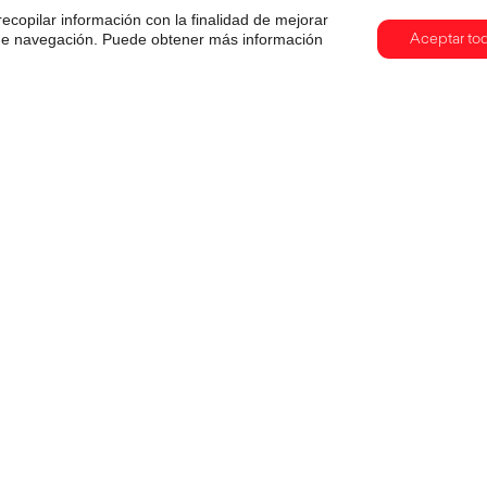
recopilar información con la finalidad de mejorar
s de navegación. Puede obtener más información
Aceptar to
Cuando la tecnología también
comunica: creatividad, IA y
objetos que cuentan historias