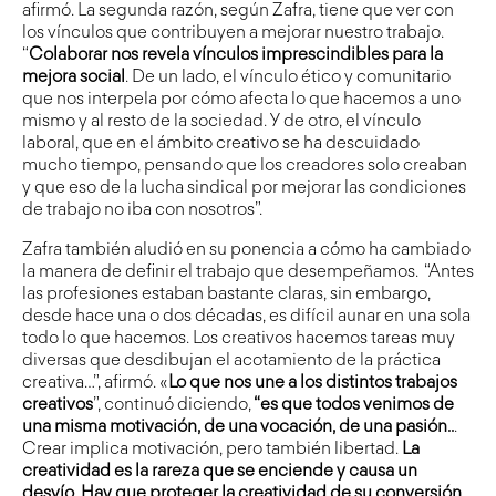
afirmó. La segunda razón, según Zafra, tiene que ver con
los vínculos que contribuyen a mejorar nuestro trabajo.
“
Colaborar nos revela vínculos imprescindibles para la
mejora social
. De un lado, el vínculo ético y comunitario
que nos interpela por cómo afecta lo que hacemos a uno
mismo y al resto de la sociedad. Y de otro, el vínculo
laboral, que en el ámbito creativo se ha descuidado
mucho tiempo, pensando que los creadores solo creaban
y que eso de la lucha sindical por mejorar las condiciones
de trabajo no iba con nosotros”.
Zafra también aludió en su ponencia a cómo ha cambiado
la manera de definir el trabajo que desempeñamos. “Antes
las profesiones estaban bastante claras, sin embargo,
desde hace una o dos décadas, es difícil aunar en una sola
todo lo que hacemos. Los creativos hacemos tareas muy
diversas que desdibujan el acotamiento de la práctica
creativa…”, afirmó. «
Lo que nos une a los distintos trabajos
creativos
”, continuó diciendo,
“es que todos venimos de
una misma motivación, de una vocación, de una pasión..
.
Crear implica motivación, pero también libertad.
La
creatividad es la rareza que se enciende y causa un
desvío. Hay que proteger la creatividad de su conversión