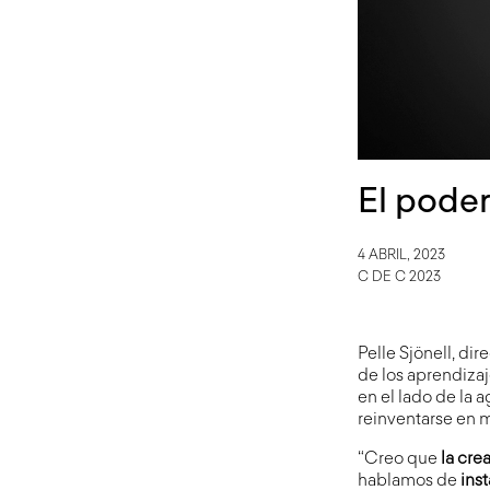
El poder
4 ABRIL, 2023
C DE C 2023
Pelle Sjönell, dir
de los aprendizaj
en el lado de la 
reinventarse en 
“Creo que
la cre
hablamos de
inst