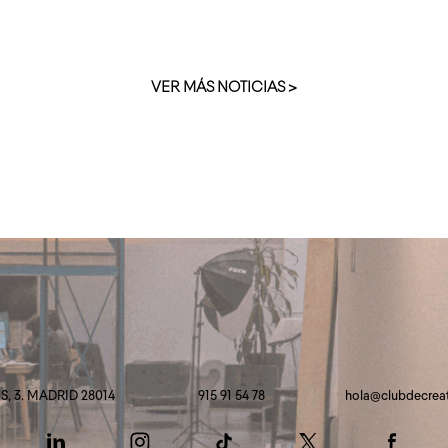
VER MÁS NOTICIAS >
, 3. MADRID 28014
915 91 54 78
hola@clubdecrea