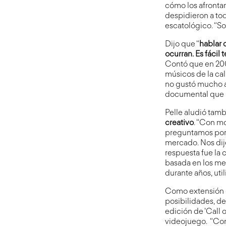
cómo los afronta
despidieron a tod
escatológico. “So
Dijo que “
hablar 
ocurran. Es fácil 
Contó que en 200
músicos de la cal
no gustó mucho a
documental que l
Pelle aludió tamb
creativo
. “Con m
preguntamos por q
mercado. Nos dij
respuesta fue la
basada en los me
durante años, ut
Como extensión d
posibilidades, d
edición de ‘Call 
videojuego. “Cont