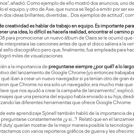
mos”, añadió. Como ejemplo de ello mostró dos anuncios, uno de
o el equipo, y otro de Axe, que nunca se llegó a emitir por ser 
n dos ideas brillantes, divertidas… Dos ejemplos de actitud”, co
de creatividad es hablar de trabajo en equipo. Es importante para
tener una idea, lo difícil es hacerla realidad, encontrar el camino p
8 para promocionar un nuevo álbum de Oasis se le ocurrió que
le interpretara las canciones antes de que el disco saliera a la ve
l sello discográfico pero que, finalmente, fue empleada para ha
ogró miles de visualizaciones.
ién a la importancia de
preguntarse siempre ¿por qué? a lo larg
otivo del lanzamiento de Google Chrome (yo entonces trabajaba
ué iban a crear un nuevo navegador si ya tenían otro de gran éx
eron que Chrome no era solo un navegador, era mucho más que 
 clave que nos ayudó a crear la campaña de lanzamiento”, expli
nsajes que una persona del equipo había enviado a su hija, desd
ilizando las diferentes herramientas que ofrece Google Chrome.
e este aprendizaje Sjönell también habló de la importancia de p
e preguntarse constantemente ¿y si…? Relató que en el lanzamie
of duty’ querían mostrar de la mejor manera posible la tecnología 
actamos con varios reporteros gráficos de guerra y les ofrecimo