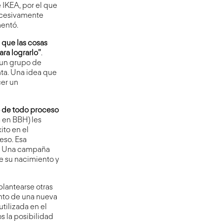
 IKEA, por el que
excesivamente
mentó.
 que las cosas
ara lograrlo”
.
 un grupo de
nta. Una idea que
cer un
o de todo proceso
 en BBH) les
ito en el
eso. Esa
có. Una campaña
e su nacimiento y
lantearse otras
nto de una nueva
utilizada en el
s la posibilidad