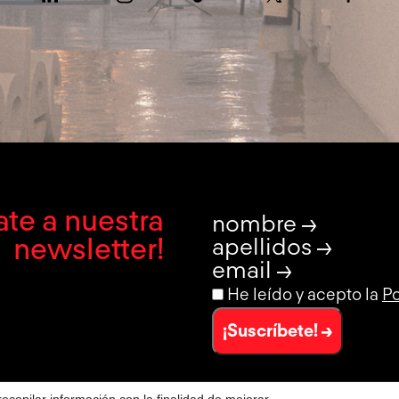
te a nuestra
nombre →
newsletter!
apellidos →
email →
He leído y acepto la
Po
¡Suscríbete! →