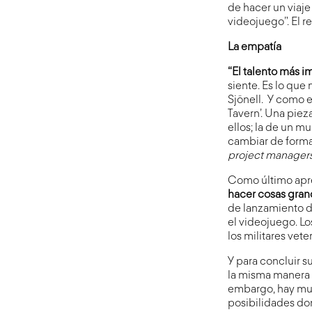
de hacer un viaje
videojuego”. El r
La empatía
“El talento más i
siente. Es lo que
Sjönell. Y como 
Tavern’. Una piez
ellos; la de un m
cambiar de forma,
project manager
Como último apre
hacer cosas gra
de lanzamiento d
el videojuego. L
los militares vet
Y para concluir s
la misma manera 
embargo, hay muc
posibilidades do