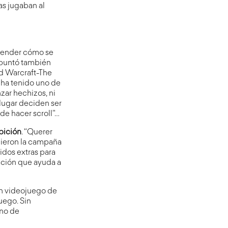
as jugaban al
ntender cómo se
 apuntó también
ld Warcraft-The
 ha tenido uno de
zar hechizos, ni
 lugar deciden ser
 de hacer scroll”…
mbición
. “Querer
cieron la campaña
idos extras para
ación que ayuda a
un videojuego de
uego. Sin
eno de