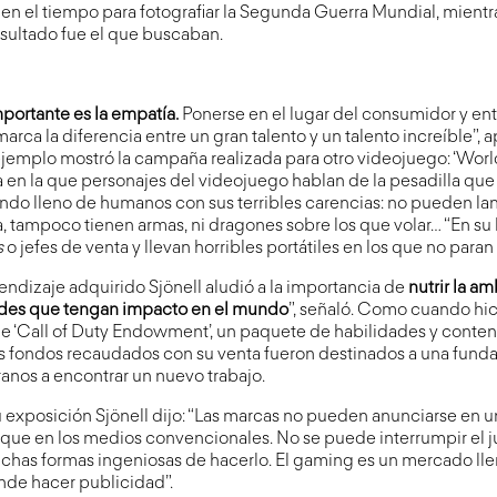
 en el tiempo para fotografiar la Segunda Guerra Mundial, mientr
esultado fue el que buscaban.
mportante es la empatía.
Ponerse en el lugar del consumidor y e
 marca la diferencia entre un gran talento y un talento increíble”,
ejemplo mostró la campaña realizada para otro videojuego: ‘Wor
a en la que personajes del videojuego hablan de la pesadilla que
undo lleno de humanos con sus terribles carencias: no pueden lan
 tampoco tienen armas, ni dragones sobre los que volar… “En su
s
o jefes de venta y llevan horribles portátiles en los que no paran
ndizaje adquirido Sjönell aludió a la importancia de
nutrir la a
ndes que tengan impacto en el mundo
”, señaló. Como cuando hi
e ‘Call of Duty Endowment’, un paquete de habilidades y conten
os fondos recaudados con su venta fueron destinados a una fund
eranos a encontrar un nuevo trabajo.
u exposición Sjönell dijo: “Las marcas no pueden anunciarse en 
que en los medios convencionales. No se puede interrumpir el j
has formas ingeniosas de hacerlo. El gaming es un mercado ll
nde hacer publicidad”.