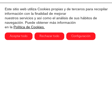
Este sitio web utiliza Cookies propias y de terceros para recopilar
información con la finalidad de mejorar
nuestros servicios y así como el análisis de sus hábitos de
navegación. Puede obtener más información
en la
Política de Cookies.
Aceptar todo
Rechazar todo
Configuración
CERVANTES, 3. MADRID 28014
915 91 54 78
hola@clubdecreatividad.com