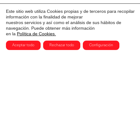
Este sitio web utiliza Cookies propias y de terceros para recopilar
información con la finalidad de mejorar
nuestros servicios y así como el análisis de sus hábitos de
navegación. Puede obtener más información
en la
Política de Cookies.
Aceptar todo
Rechazar todo
Configuración
CERVANTES, 3. MADRID 28014
915 91 54 78
hola@clubdecreatividad.com