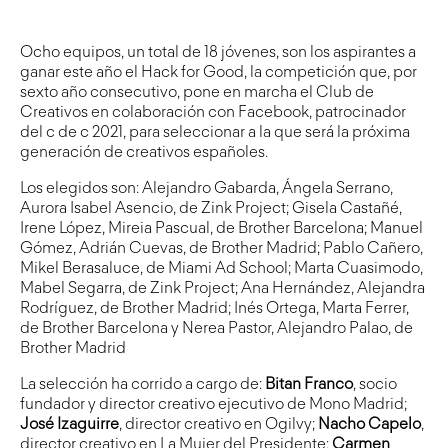
Ocho equipos, un total de 18 jóvenes, son los aspirantes a
ganar este año el Hack for Good, la competición que, por
sexto año consecutivo, pone en marcha el Club de
Creativos en colaboración con Facebook, patrocinador
del c de c 2021, para seleccionar a la que será la próxima
generación de creativos españoles.
Los elegidos son: Alejandro Gabarda, Ángela Serrano,
Aurora Isabel Asencio, de Zink Project; Gisela Castañé,
Irene López, Mireia Pascual, de Brother Barcelona; Manuel
Gómez, Adrián Cuevas, de Brother Madrid; Pablo Cañero,
Mikel Berasaluce, de Miami Ad School; Marta Cuasimodo,
Mabel Segarra, de Zink Project; Ana Hernández, Alejandra
Rodríguez, de Brother Madrid; Inés Ortega, Marta Ferrer,
de Brother Barcelona y Nerea Pastor, Alejandro Palao, de
Brother Madrid
La selección ha corrido a cargo de:
Bitan Franco
, socio
fundador y director creativo ejecutivo de Mono Madrid;
José Izaguirre
, director creativo en Ogilvy;
Nacho Capelo
,
director creativo en La Mujer del Presidente;
Carmen