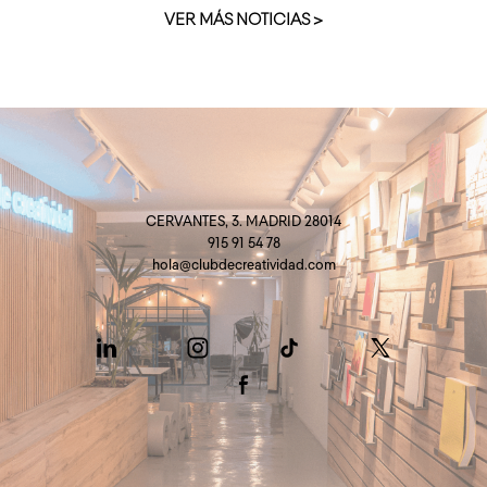
VER MÁS NOTICIAS >
CERVANTES, 3. MADRID 28014
915 91 54 78
hola@clubdecreatividad.com