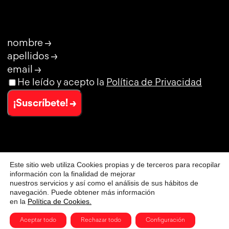
nombre →
apellidos →
email →
He leído y acepto la
Política de Privacidad
¡Suscríbete! →
Este sitio web utiliza Cookies propias y de terceros para recopilar
© CLUB DE CREATIVIDAD
información con la finalidad de mejorar
AVISO LEGAL
nuestros servicios y así como el análisis de sus hábitos de
POLÍTICA DE PRIVACIDAD
navegación. Puede obtener más información
en la
Política de Cookies.
POLÍTICA DE PRIVACIDAD DE REDES SOCIALES
POLÍTICA DE COOKIES
Aceptar todo
Rechazar todo
Configuración
CONDICIONES GENERALES