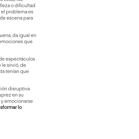
leza o dificultad
 el problema es
s de escena para
uena, da igual en
 emociones que
 de espectáculos
e sirvió, de
ta tenían que
ión disruptiva
uprez en su
, y emocionarse
sformar lo