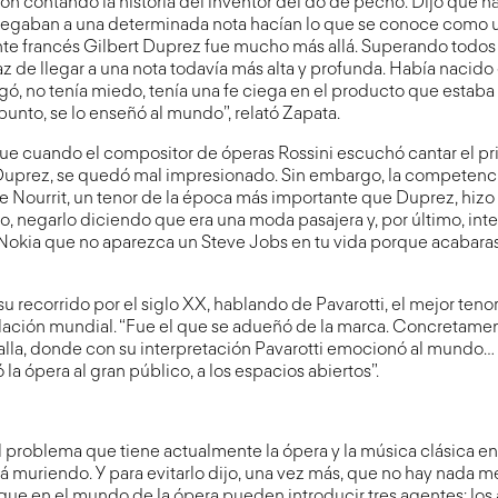
ión contando la historia del inventor del do de pecho. Dijo que ha
legaban a una determinada nota hacían lo que se conoce como un
nte francés Gilbert Duprez fue mucho más allá. Superando todos 
z de llegar a una nota todavía más alta y profunda. Había nacido
gó, no tenía miedo, tenía una fe ciega en el producto que estaba 
punto, se lo enseñó al mundo”, relató Zapata.
e cuando el compositor de óperas Rossini escuchó cantar el pr
Duprez, se quedó mal impresionado. Sin embargo, la competen
e Nourrit, un tenor de la época más importante que Duprez, hizo 
o, negarlo diciendo que era una moda pasajera y, por último, inte
 Nokia que no aparezca un Steve Jobs en tu vida porque acabaras
u recorrido por el siglo XX, hablando de Pavarotti, el mejor teno
lación mundial. “Fue el que se adueñó de la marca. Concretament
lla, donde con su interpretación Pavarotti emocionó al mundo…
la ópera al gran público, a los espacios abiertos”.
 problema que tiene actualmente la ópera y la música clásica en
tá muriendo. Y para evitarlo dijo, una vez más, que no hay nada m
que en el mundo de la ópera pueden introducir tres agentes: los ar