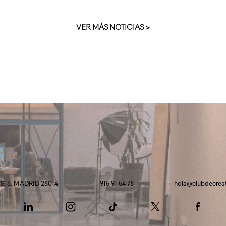
VER MÁS NOTICIAS >
, 3. MADRID 28014
915 91 54 78
hola@clubdecrea