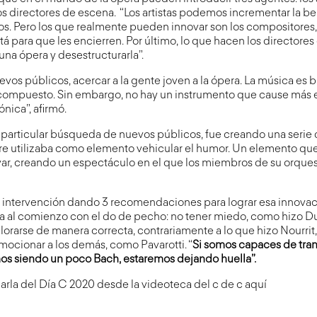
s directores de escena. “Los artistas podemos incrementar la bel
s. Pero los que realmente pueden innovar son los compositores,
tá para que les encierren. Por último, lo que hacen los directore
una ópera y desestructurarla”.
os públicos, acercar a la gente joven a la ópera. La música es b
 compuesto. Sin embargo, no hay un instrumento que cause más
nica”, afirmó.
 particular búsqueda de nuevos públicos, fue creando una serie
e utilizaba como elemento vehicular el humor. Un elemento que l
var, creando un espectáculo en el que los miembros de su orques
su intervención dando 3 recomendaciones para lograr esa innovac
a al comienzo con el do de pecho: no tener miedo, como hizo D
orarse de manera correcta, contrariamente a lo que hizo Nourrit
emocionar a los demás, como Pavarotti. “
Si somos capaces de tran
os siendo un poco Bach, estaremos dejando huella”.
arla del Día C 2020 desde la videoteca del c de c
aquí