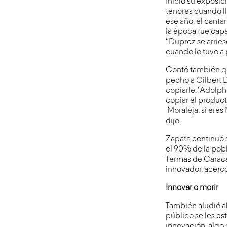
Inició su exposic
tenores cuando l
ese año, el canta
la época fue capa
“Duprez se arries
cuando lo tuvo a 
Contó también qu
pecho a Gilbert 
copiarle. “Adolph
copiar el product
Moraleja: si eres
dijo.
Zapata continuó s
el 90% de la pob
Termas de Caraca
innovador, acercó 
Innovar o morir
También aludió al
público se les es
innovación, algo 