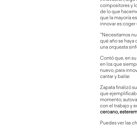
compositores y lo
de lo que hacemo
que la mayoría es
innovar es coger 
“Necesitamos nuev
qué año se haya
una orquesta sinfó
Contó que, en su
en los que siempr
nuevo, para inno
cantar y bailar.
Zapata finalizó 
que ejemplificab
momento; autoval
con el trabajo y 
cercano, esterem
Puedes ver las ch