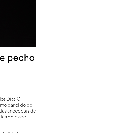
de pecho
los Días C
ómo dar el do de
tidas anécdotas de
ndes dotes de