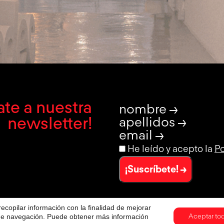
te a nuestra
nombre →
newsletter!
apellidos →
email →
He leído y acepto la
Po
¡Suscríbete! →
recopilar información con la finalidad de mejorar
s de navegación. Puede obtener más información
Aceptar to
LEGAL
POLÍTICA DE PRIVACIDAD
POLÍTICA DE PRIVACIDAD DE REDES SOCIALES
POLÍT