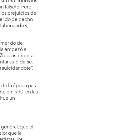
sta 1831 todos los
 falsete. Pero
los prejuicios de
 el do de pecho.
fabricando y,
imer do de
cia empezó a
3 cosas: intentar
ntar suicidarse.
 suicidándote”,
r de la época para
e en 1990, en las
 Fue un
 general, que el
ejor que la
tistas, los