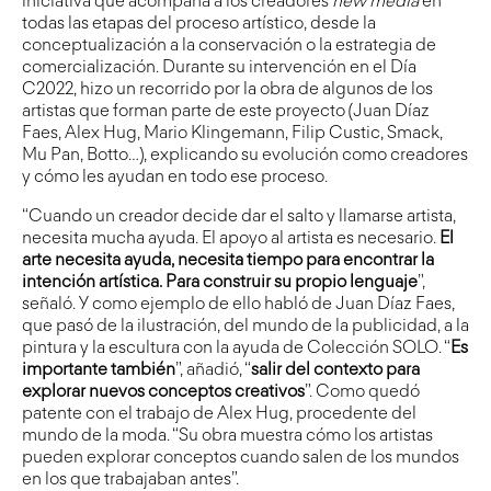
iniciativa que acompaña a los creadores
new media
en
todas las etapas del proceso artístico, desde la
conceptualización a la conservación o la estrategia de
comercialización. Durante su intervención en el Día
C2022, hizo un recorrido por la obra de algunos de los
artistas que forman parte de este proyecto (Juan Díaz
Faes, Alex Hug, Mario Klingemann, Filip Custic, Smack,
Mu Pan, Botto…), explicando su evolución como creadores
y cómo les ayudan en todo ese proceso.
“Cuando un creador decide dar el salto y llamarse artista,
necesita mucha ayuda. El apoyo al artista es necesario.
El
arte necesita ayuda, necesita tiempo para encontrar la
intención artística. Para construir su propio lenguaje
”,
señaló. Y como ejemplo de ello habló de Juan Díaz Faes,
que pasó de la ilustración, del mundo de la publicidad, a la
pintura y la escultura con la ayuda de Colección SOLO. “
Es
importante también
”, añadió, “
salir del contexto para
explorar nuevos conceptos creativos
”. Como quedó
patente con el trabajo de Alex Hug, procedente del
mundo de la moda. “Su obra muestra cómo los artistas
pueden explorar conceptos cuando salen de los mundos
en los que trabajaban antes”.