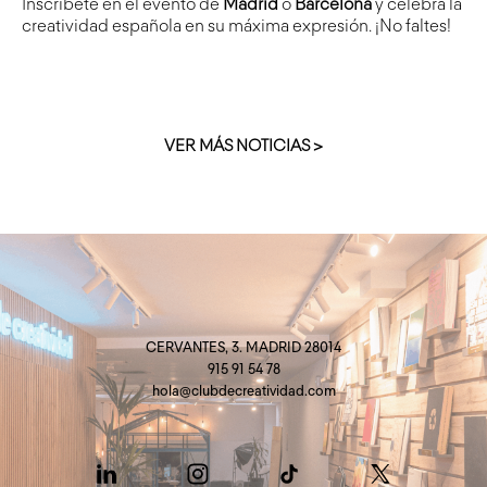
Inscríbete en el evento de
Madrid
o
Barcelona
y celebra la
creatividad española en su máxima expresión. ¡No faltes!
VER MÁS NOTICIAS >
CERVANTES, 3. MADRID 28014
915 91 54 78
hola@clubdecreatividad.com