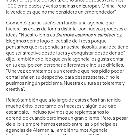
y a tener espíritu de lucha. Ocho años después tenemos
1000 empleados y varias oficinas en Europa y China. Pero
la verdad es que no me considero un emprendedor”.
Comentó que su sueño era fundar una agencia que
hiciera las cosas de forma distinta, con nuevos procesos e
ideas. “Nuestro lema es
Siempre estamos insatisfechos
.
Elegimos como logo el caballo de Troya porque
pensamos que respondía a nuestra filosofía: una idea tiene
que ser atractiva desde fuera y conquistar desde dentro”,
dijo. También explicó que en la agencia les gusta contar
en su equipo con personas diferentes e incluso difíciles.
“Una vez contratamos a un creativo que nos pidió poder
cortar leña en su despacho, para desestresarse. Y no le
pusimos ningún problema. Nuestra cultura es tolerante y
creativa”.
Relató también que a lo largo de estos años han tenido
mucho éxito, pero también fracasos y algún que otro
escándalo. “Incluso tuvimos que replantearnos lo
aprendido cuando perdimos un gran cliente. Pero, a pesar
de ello, siempre hemos estado entre las 3 principales
agencias de Alemania. También fuimos Agencia