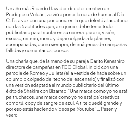
Un año más Ricardo Llavador, director creativo en
Prodigioso Volcán, volvió a poner la nota de humor al Día
C. Esta vez con una ponencia en la que deleitó al auditorio
con las 6 actitudes que, a su juicio, debe tener todo
publicitario para triunfar en su carrera: pereza, visión,
exceso, criterio, morro y dejar colgada a la planner,
acompañadas, como siempre, de imágenes de campañas
fallidas y comentarios jocosos.
Una charla que, de la mano de su pareja Carito Kanashiro,
directora de campañas en TCC Global, inició con una
parodia de Romeo y Julieta (ella vestida de hada sobre un
columpio colgado del techo del escenario) y finalizó con
una versión adaptada al mundo publicitario del último
éxito de Shakira con Bizarrap: “Una marca como yo no está
pa’ truchacos, una marca como yo no está pa’ creativos
como tú, copy de sangre de azul. A ti te quedé grande y
por eso estás haciendo vídeos pa’ Youtube” … Pasen y
vean: