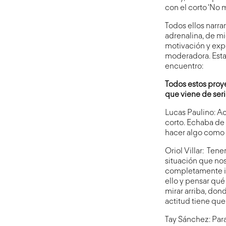
con el corto ‘No m
Todos ellos narra
adrenalina, de m
motivación y exp
moderadora. Esta
encuentro:
Todos estos proye
que viene de seri
Lucas Paulino: Act
corto. Echaba de 
hacer algo como e
Oriol Villar: Ten
situación que nos
completamente in
ello y pensar qué
mirar arriba, don
actitud tiene que
Tay Sánchez: Para