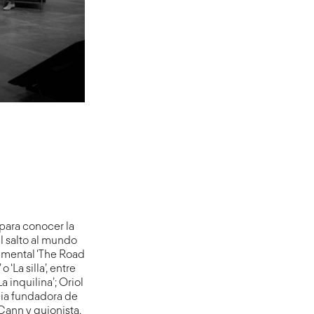
 para conocer la
l salto al mundo
cumental ‘The Road
‘La silla’, entre
 inquilina’; Oriol
cia fundadora de
Cann y guionista,