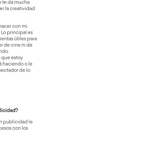
ue te da mucha
er la creatividad
 hacer con mi
 Lo principal es
ientas útiles para
or de cine ni de
endo.
o que estoy
á haciendo o le
pectador de lo
blicidad?
En publicidad le
ocesos con los