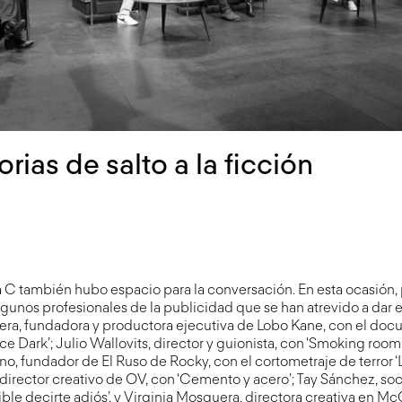
orias de salto a la ficción
a C también hubo espacio para la conversación. En esta ocasión,
gunos profesionales de la publicidad que se han atrevido a dar e
Lera, fundadora y productora ejecutiva de Lobo Kane, con el do
e Dark’; Julio Wallovits, director y guionista, con ‘Smoking room’ o 
no, fundador de El Ruso de Rocky, con el cortometraje de terror ‘La
y director creativo de OV, con ‘Cemento y acero’; Tay Sánchez, so
ible decirte adiós’, y Virginia Mosquera, directora creativa en Mc