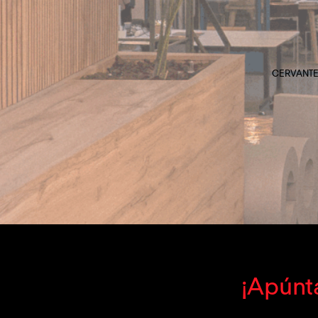
CERVANTES
¡Apúnta