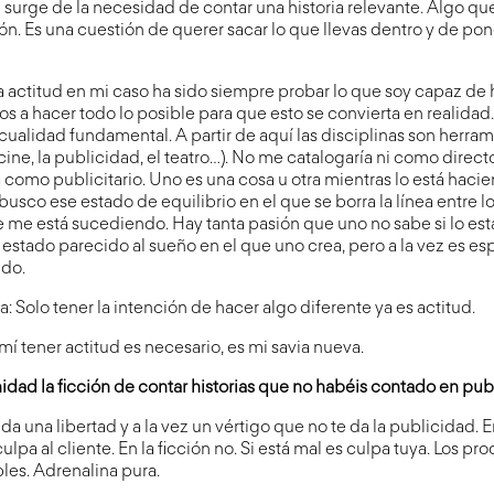
surge de la necesidad de contar una historia relevante. Algo q
ón. Es una cuestión de querer sacar lo que llevas dentro y de pon
La actitud en mi caso ha sido siempre probar lo que soy capaz de
s a hacer todo lo posible para que esto se convierta en realidad.
 cualidad fundamental. A partir de aquí las disciplinas son herram
cine, la publicidad, el teatro…). No me catalogaría ni como direct
ra como publicitario. Uno es una cosa u otra mientras lo está haci
busco ese estado de equilibrio en el que se borra la línea entre l
 me está sucediendo. Hay tanta pasión que uno no sabe si lo est
estado parecido al sueño en el que uno crea, pero a la vez es es
ndo.
: Solo tener la intención de hacer algo diferente ya es actitud.
 mí tener actitud es necesario, es mi savia nueva.
idad la ficción de contar historias que no habéis contado en pu
 da una libertad y a la vez un vértigo que no te da la publicidad. 
lpa al cliente. En la ficción no. Si está mal es culpa tuya. Los pr
bles. Adrenalina pura.