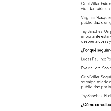
Oriol Villar: Est
vida, también un
Virginia Mosquer
publicidad o un 
Tay Sánchez: Un p
importante estar
despierta cosas y
¿Por qué seguim
Lucas Paulino: Po
Eva de Lera: Son 
Oriol Villar: Se
se caiga, miedo 
publicidad por i
Tay Sánchez: El ci
¿Cómo os recibe