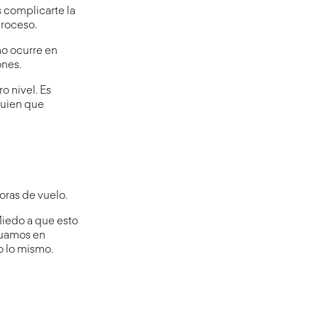
s complicarte la
proceso.
mo ocurre en
ones.
o nivel. Es
guien que
oras de vuelo.
Miedo a que esto
nuamos en
o lo mismo.