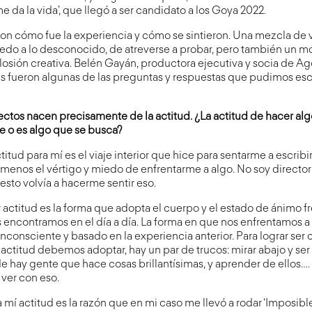
e da la vida’, que llegó a ser candidato a los Goya 2022.
ron cómo fue la experiencia y cómo se sintieron. Una mezcla de v
iedo a lo desconocido, de atreverse a probar, pero también un 
losión creativa. Belén Gayán, productora ejecutiva y socia de A
s fueron algunas de las preguntas y respuestas que pudimos es
ctos nacen precisamente de la actitud. ¿La actitud de hacer al
e o es algo que se busca?
itud para mí es el viaje interior que hice para sentarme a escribir 
menos el vértigo y miedo de enfrentarme a algo. No soy director
sto volvía a hacerme sentir eso.
er actitud es la forma que adopta el cuerpo y el estado de ánimo f
 encontramos en el día a día. La forma en que nos enfrentamos a e
consciente y basado en la experiencia anterior. Para lograr ser
 actitud debemos adoptar, hay un par de trucos: mirar abajo y se
de hay gente que hace cosas brillantísimas, y aprender de ellos…. E
 ver con eso.
 mí actitud es la razón que en mi caso me llevó a rodar ‘Imposible