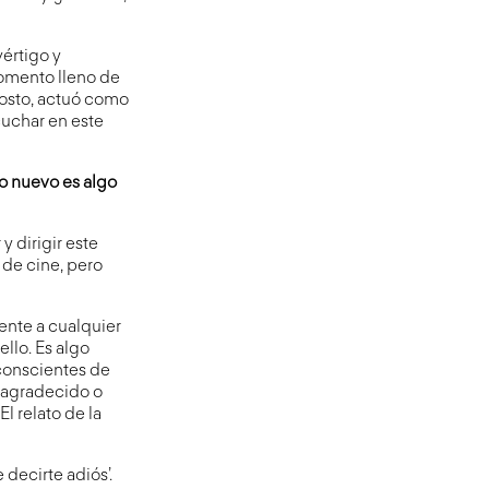
értigo y
momento lleno de
gosto, actuó como
cuchar en este
go nuevo es algo
y dirigir este
 de cine, pero
rente a cualquier
llo. Es algo
 conscientes de
r agradecido o
l relato de la
 decirte adiós’.