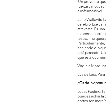
Un proyecto que 
fuerza y motivaci
a máximo nivel.
Julio Wallovits: 
cerebro. Ese vamo
atreverse. Es una
expresar algo (el 
teatro, ni si quie
Particularmente, 
haciendo y lo que
está pasando. Un 
que está ocurrie
Virginia Mosquera
Eva de Lera: Para
¿Os da la oportun
Lucas Paulino: Te
puedes echar la cu
cortos son increí