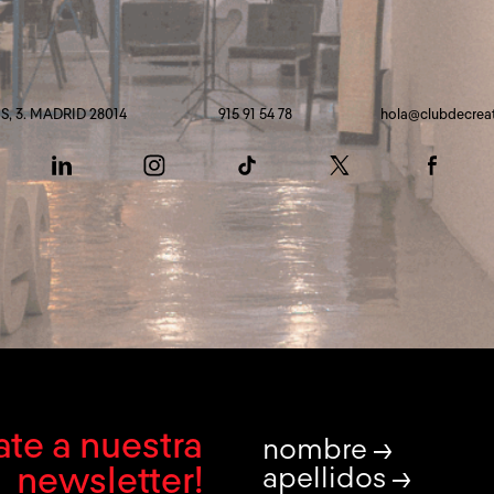
, 3. MADRID 28014
915 91 54 78
hola@clubdecrea
te a nuestra
nombre →
newsletter!
apellidos →