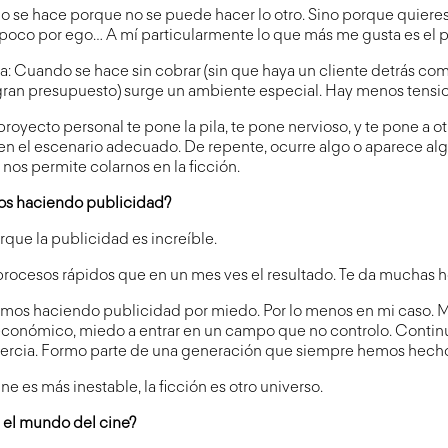
o no se hace porque no se puede hacer lo otro. Sino porque quiere
 poco por ego… A mí particularmente lo que más me gusta es el 
a: Cuando se hace sin cobrar (sin que haya un cliente detrás co
gran presupuesto) surge un ambiente especial. Hay menos tensi
royecto personal te pone la pila, te pone nervioso, y te pone a otr
 en el escenario adecuado. De repente, ocurre algo o aparece al
 nos permite colarnos en la ficción.
os haciendo publicidad?
rque la publicidad es increíble.
procesos rápidos que en un mes ves el resultado. Te da muchas h
guimos haciendo publicidad por miedo. Por lo menos en mi caso. 
económico, miedo a entrar en un campo que no controlo. Conti
nercia. Formo parte de una generación que siempre hemos hech
ne es más inestable, la ficción es otro universo.
 el mundo del cine?